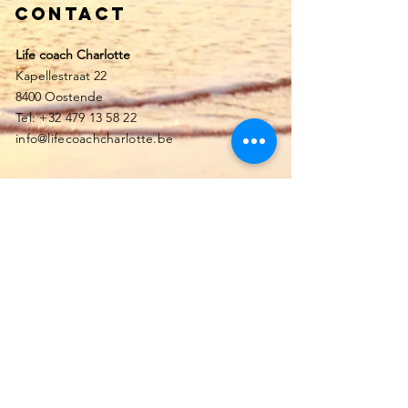
Contact
Life coach Charlotte
Kapellestraat 22
8400 Oostende
Tel:
+32 479 13 58 22
info@lifecoachcharlotte.be
Voornaam en achternaam
E-mailadres